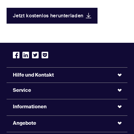
Jetzt kostenlos herunterladen
F.A.Z. Newsletter
Politik
Hilfe und Kontakt
Aktuelle Analysen, Kommentare und Hintergründe zur
deutschen und internationalen Politik.
Service
Werktags um 9.15 Uhr
Informationen
Angebote
E-Mail
*