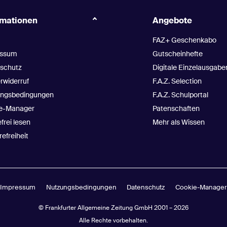
rmationen
Angebote
FAZ+ Geschenkabo
erlagsprodukten, Events,
essum
Gutscheinhefte
f Widerruf erhalten.
schutz
Digitale Einzelausgabe
rwiderruf
F.A.Z. Selection
ngsbedingungen
F.A.Z. Schulportal
e-Manager
Patenschaften
 Bitte beachten Sie unseren
Datenschutzhinweis
.
frei lesen
Mehr als Wissen
refreiheit
nd iPhone sind Marken von Apple Inc.
Impressum
Nutzungsbedingungen
Datenschutz
Cookie-Manage
© Frankfurter Allgemeine Zeitung GmbH 2001 – 2026
Alle Rechte vorbehalten.