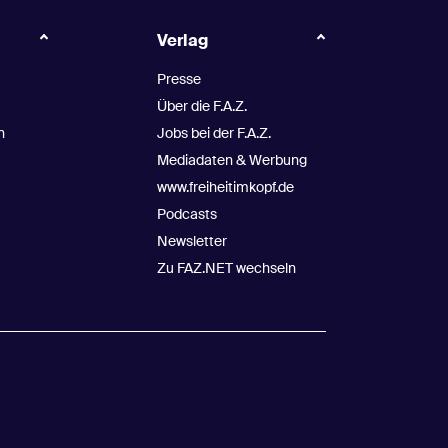
Verlag
Presse
Über die F.A.Z.
n
Jobs bei der F.A.Z.
Mediadaten & Werbung
www.freiheitimkopf.de
Podcasts
Newsletter
Zu FAZ.NET wechseln
r