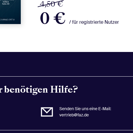
4,50 €
0 €
/ für registrierte Nutzer
 benötigen Hilfe?
s im Überblick,
ationen von den
Senden Sie uns eine E‑Mail:
vertrieb@faz.de