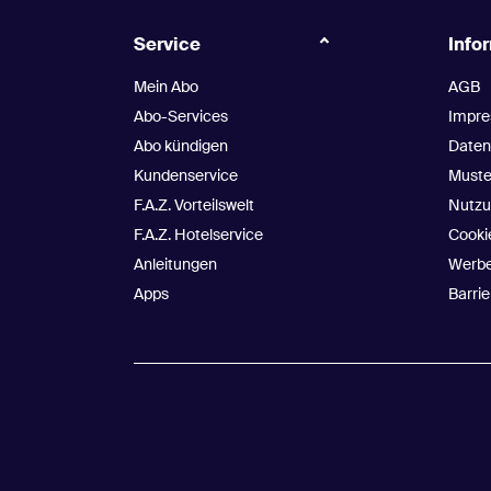
E-Mail
*
Service
Info
Mein Abo
AGB
Ja, ich möchte per E-Mail Informationen zu V
Abo-Services
Impr
Umfragen oder Gewinnspielen der F.A.Z. bis au
Abo kündigen
Daten
Kundenservice
Muste
Jetzt anmelden
F.A.Z. Vorteilswelt
Nutzu
F.A.Z. Hotelservice
Cooki
Es gelten die
allgemeinen Geschäftsbedingungen
.
Anleitungen
Werbe
Apps
Barrie
Apple, das Apple-Logo, App Store, MacBook, iPad u