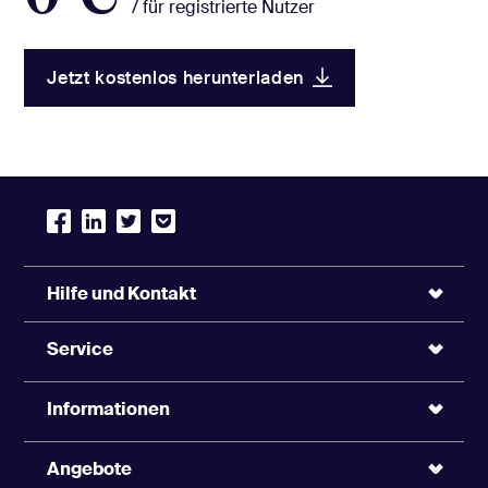
/ für registrierte Nutzer
Jetzt kostenlos herunterladen
F.A.Z. Newsletter
Politik
Hilfe und Kontakt
Aktuelle Analysen, Kommentare und Hintergründe zur
deutschen und internationalen Politik.
Service
Werktags um 9.15 Uhr
Informationen
Angebote
E-Mail
*