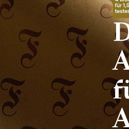
für 1
teste
D
A
f
A