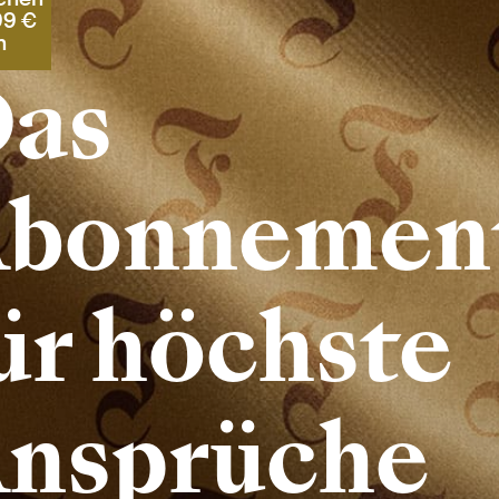
,99 €
n
as
bonnemen
ür höchste
nsprüche