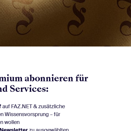
mium abonnieren für
nd Services:
f
auf FAZ.NET & zusätzliche
en Wissensvorsprung – für
gen wollen
Newsletter
zu ausgewählten